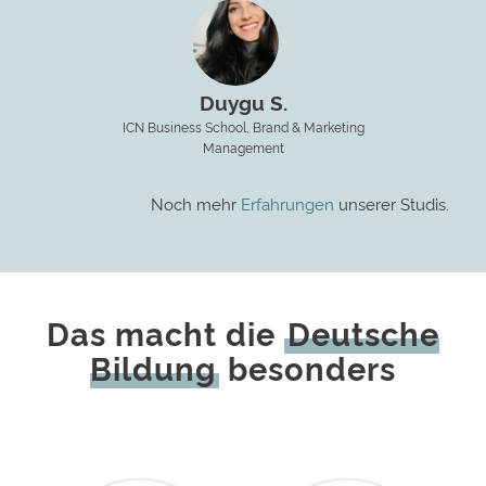
Anna S.
Max S.
Jessica S.
Tokyo International University, Digital Business
Michelle C.
Patrick H.
Hochschule Kempten, Fahrerassistenzsysteme
TH Ingolstadt, Digital Business
Cassandra E.
Hochschule Mittweida, Sportmanagement
HMKW Köln, Medien- und
Duygu S.
Wirtschaftspsychologie
TUS Ireland, Game Art and Design
ICN Business School, Brand & Marketing
Management
Noch mehr
Erfahrungen
unserer Studis.
Das macht die
Deutsche
Bildung
besonders