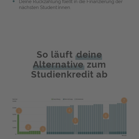
Deine Rückzahlung fließt in die Finanzierung der
nächsten Student:innen.
So läuft
deine
Alternative
zum
Studienkredit ab
7
4
1
6
5
2
3