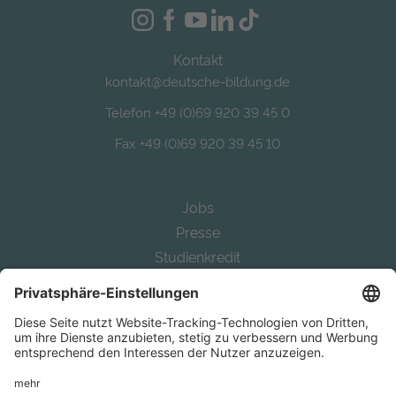
Kontakt
kontakt@deutsche-bildung.de
Telefon +49 (0)69 920 39 45 0
Fax +49 (0)69 920 39 45 10
Jobs
Presse
Studienkredit
Alternative Bafög
Auslandsstudium finanzieren
Study in Germany