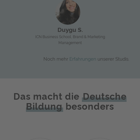
Anna S.
Max S.
Jessica S.
Tokyo International University, Digital Business
Michelle C.
Patrick H.
Hochschule Kempten, Fahrerassistenzsysteme
TH Ingolstadt, Digital Business
Cassandra E.
Hochschule Mittweida, Sportmanagement
HMKW Köln, Medien- und
Duygu S.
Wirtschaftspsychologie
TUS Ireland, Game Art and Design
ICN Business School, Brand & Marketing
Management
Noch mehr
Erfahrungen
unserer Studis.
Das macht die
Deutsche
Bildung
besonders