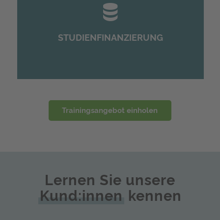
Damit Student:innen wissen, welche
Möglichkeiten sie haben, ihr Studium im
In- und Ausland zu finanzieren.
STUDIENFINANZIERUNG
Trainingsangebot einholen
Lernen Sie unsere
Kund:innen
kennen