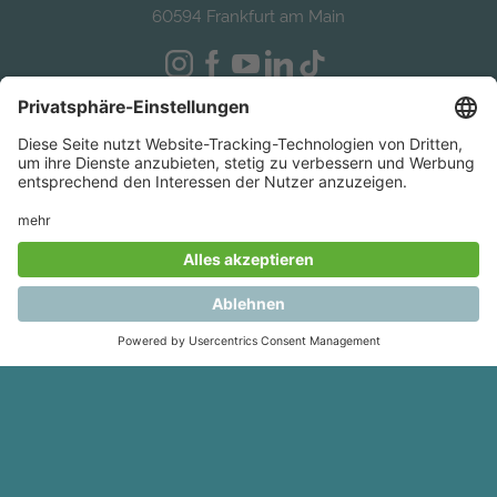
60594 Frankfurt am Main
Kontakt
kontakt@deutsche-bildung.de
Telefon +49 (0)69 920 39 45 0
Fax +49 (0)69 920 39 45 10
Jobs
Presse
Studienkredit
Alternative Bafög
Auslandsstudium finanzieren
Study in Germany