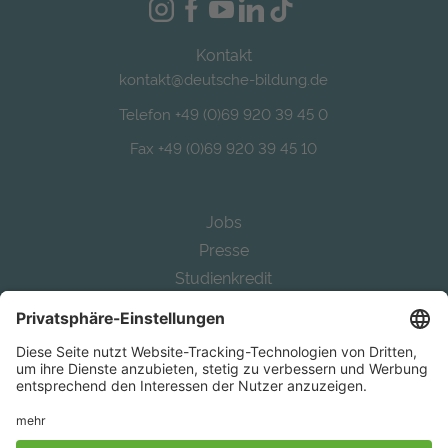
Kontakt
kontakt@deutsche-bildung.de
Telefon +49 (0)69 920 39 45 0
Fax +49 (0)69 920 39 45 10
Jobs
Presse
Studienkredit
Alternative Bafög
Auslandsstudium finanzieren
Study in Germany