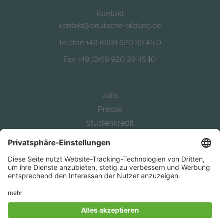
Kontakt
kontakt@deutsche-bildung.de
Telefon +49 (0)69 920 39 45 0
Fax +49 (0)69 920 39 45 10
Jobs
Presse
Studienkredit
Alternative Bafög
Auslandsstudium finanzieren
Study in Germany
Mit
aus Frankfurt.