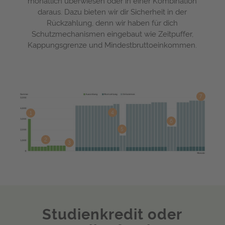
monatlich überwiesen oder in einer Kombination
daraus. Dazu bieten wir dir Sicherheit in der
Rückzahlung, denn wir haben für dich
Schutzmechanismen eingebaut wie Zeitpuffer,
Kappungsgrenze und Mindestbruttoeinkommen.
7
4
1
6
5
2
3
Studienkredit oder