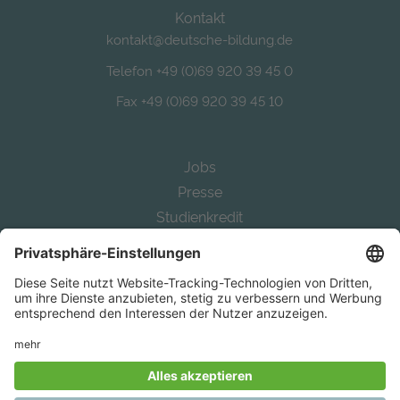
Kontakt
kontakt@deutsche-bildung.de
Telefon +49 (0)69 920 39 45 0
Fax +49 (0)69 920 39 45 10
Jobs
Presse
Studienkredit
Alternative Bafög
Auslandsstudium finanzieren
Study in Germany
Mit
aus Frankfurt.