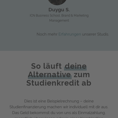
Michelle C.
Patrick H.
Hochschule Kempten, Fahrerassistenzsysteme
TH Ingolstadt, Digital Business
Cassandra E.
Hochschule Mittweida, Sportmanagement
HMKW Köln, Medien- und
Duygu S.
Wirtschaftspsychologie
TUS Ireland, Game Art and Design
ICN Business School, Brand & Marketing
Management
Noch mehr
Erfahrungen
unserer Studis.
So läuft
deine
Alternative
zum
Studienkredit ab
Dies ist eine Beispielrechnung – deine
Studienfinanzierung machen wir individuell mit dir aus.
Das Geld bekommst du von uns als Einmalzahlung,