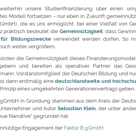
eiterhin unsere Studienfinanzierung über einen um
tes Modell fortsetzen – nur eben in Zukunft gemeinnützi
mbH), die es uns ermöglicht, bei einer Vielfalt von G
z praktisch bedeutet die
Gemeinnützigkeit
, dass Gewin
h für Bildungszwecke
verwendet werden dürfen. So mö
och weiter vergrößern.
rden die Gemeinnützigkeit dieses Finanzierungsmodells 
ebern und bereiten als operativer Partner das Ges
ofmann, Vorstandsmitglied der Deutschen Bildung und n
 es dann erstmalig eine
deutschlandweite und hochschu
rinzip eines umgekehrten Generationenvertrags geben.
 B gGmbH in Gründung stammen aus dem Kreis der Deuts
n Unternehmer und Autor
Sebastian Klein
, der unter ande
ue Narrative“ gegründet hat.
innützige Engagement der
Faktor B gGmbH
.