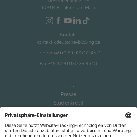
Hedderichstraße 36
60594 Frankfurt am Main
Kontakt
kontakt@deutsche-bildung.de
Telefon +49 (0)69 920 39 45 0
Fax +49 (0)69 920 39 45 10
Jobs
Presse
Studienkredit
Alternative Bafög
Auslandsstudium finanzieren
Study in Germany