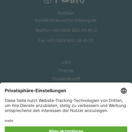
Kontakt
kontakt@deutsche-bildung.de
Telefon +49 (0)69 920 39 45 0
Fax +49 (0)69 920 39 45 10
Jobs
Presse
Studienkredit
Alternative Bafög
Auslandsstudium finanzieren
Study in Germany