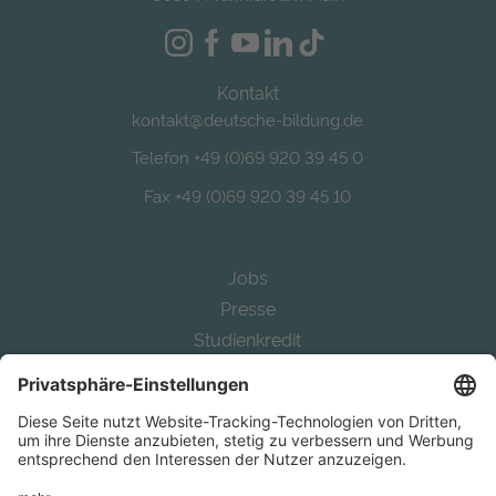
Kontakt
kontakt@deutsche-bildung.de
Telefon +49 (0)69 920 39 45 0
Fax +49 (0)69 920 39 45 10
Jobs
Presse
Studienkredit
Alternative Bafög
Auslandsstudium finanzieren
Study in Germany