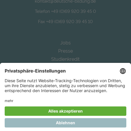
kontakt@deutsche-bildung.de
Telefon +49 (0)69 920 39 45 0
Fax +49 (0)69 920 39 45 10
Jobs
Presse
Studienkredit
Alternative Bafög
Auslandsstudium finanzieren
Study in Germany
Mit
aus Frankfurt.
© Deutsche Bildung AG |
Impressum
|
Datenschutz