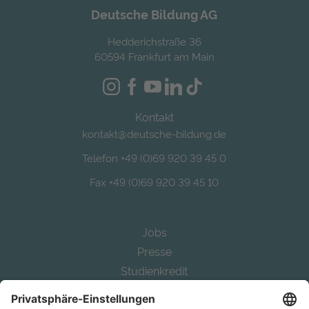
Deutsche Bildung AG
Hedderichstraße 36
60594 Frankfurt am Main
Kontakt
kontakt@deutsche-bildung.de
Telefon +49 (0)69 920 39 45 0
Fax +49 (0)69 920 39 45 10
Jobs
Presse
Studienkredit
Alternative Bafög