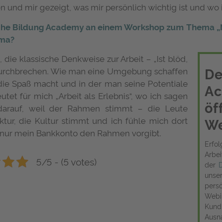
 und mir gezeigt, was mir persönlich wichtig ist und wo 
che Bildung Academy an einem Workshop zum Thema 
ema?
 die klassische Denkweise zur Arbeit – „Ist blöd,
De
urchbrechen. Wie man eine Umgebung schaffen
die Spaß macht und in der man seine Potentiale
A
et für mich „Arbeit als Erlebnis“, wo ich sagen
öf
 darauf, weil der Rahmen stimmt – die Leute
ktur, die Kultur stimmt und ich fühle mich dort
We
 nur mein Bankkonto den Rahmen vorgibt.
Erfo
Arbei
5/5 - (5 votes)
der
unse
pers
Web
Kund
Ausn