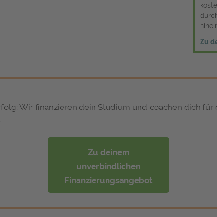
kost
durc
hine
Zu de
rfolg: Wir finanzieren dein Studium und coachen dich für 
.
Zu deinem
unverbindlichen
Finanzierungsangebot