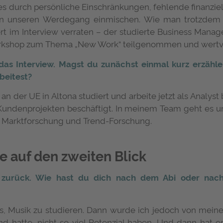
es durch persönliche Einschränkungen, fehlende finanzie
r in unseren Werdegang einmischen. Wie man trotzdem 
ert im Interview verraten – der studierte Business Man
kshop zum Thema „New Work“ teilgenommen und wertvoll
r das Interview. Magst du zunächst einmal kurz erzähle
beitest?
der UE in Altona studiert und arbeite jetzt als Analyst be
Kundenprojekten beschäftigt. In meinem Team geht es um
g Marktforschung und Trend-Forschung.
 auf den zweiten Blick
e zurück. Wie hast du dich nach dem Abi oder nach
es, Musik zu studieren. Dann wurde ich jedoch von mein
d hatte, nicht so viel Potenzial haben. Und dann hat 