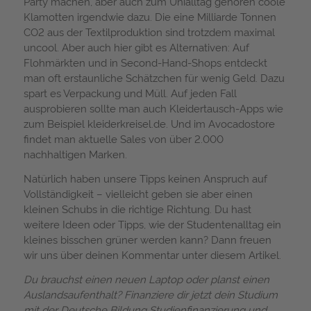
Party machen, aber auch zum Unialltag gehören coole
Klamotten irgendwie dazu. Die eine Milliarde Tonnen
CO2 aus der Textilproduktion sind trotzdem maximal
uncool. Aber auch hier gibt es Alternativen: Auf
Flohmärkten und in Second-Hand-Shops entdeckt
man oft erstaunliche Schätzchen für wenig Geld. Dazu
spart es Verpackung und Müll. Auf jeden Fall
ausprobieren sollte man auch Kleidertausch-Apps wie
zum Beispiel kleiderkreisel.de. Und im Avocadostore
findet man aktuelle Sales von über 2.000
nachhaltigen Marken.
Natürlich haben unsere Tipps keinen Anspruch auf
Vollständigkeit – vielleicht geben sie aber einen
kleinen Schubs in die richtige Richtung. Du hast
weitere Ideen oder Tipps, wie der Studentenalltag ein
kleines bisschen grüner werden kann? Dann freuen
wir uns über deinen Kommentar unter diesem Artikel.
Du brauchst einen neuen Laptop oder planst einen
Auslandsaufenthalt? Finanziere dir jetzt dein Studium
mit der Deutsche Bildung Studienfinanzierung und