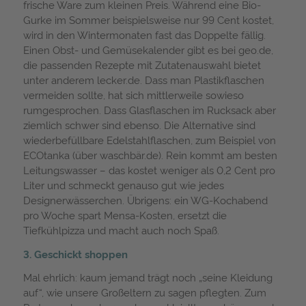
frische Ware zum kleinen Preis. Während eine Bio-
Gurke im Sommer beispielsweise nur 99 Cent kostet,
wird in den Wintermonaten fast das Doppelte fällig.
Einen Obst- und Gemüsekalender gibt es bei geo.de,
die passenden Rezepte mit Zutatenauswahl bietet
unter anderem lecker.de. Dass man Plastikflaschen
vermeiden sollte, hat sich mittlerweile sowieso
rumgesprochen. Dass Glasflaschen im Rucksack aber
ziemlich schwer sind ebenso. Die Alternative sind
wiederbefüllbare Edelstahlflaschen, zum Beispiel von
ECOtanka (über waschbär.de). Rein kommt am besten
Leitungswasser – das kostet weniger als 0,2 Cent pro
Liter und schmeckt genauso gut wie jedes
Designerwässerchen. Übrigens: ein WG-Kochabend
pro Woche spart Mensa-Kosten, ersetzt die
Tiefkühlpizza und macht auch noch Spaß.
3. Geschickt shoppen
Mal ehrlich: kaum jemand trägt noch „seine Kleidung
auf“, wie unsere Großeltern zu sagen pflegten. Zum