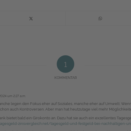
1
KOMMENTAR
024 um 2:27 a.m.
Manche legen den Fokus eher auf Soziales, manche eher auf Umwelt. Wenn di
schon auch Kontroversen. Aber man hat heutzutage viel mehr Möglichkeiten
k bietet bald ein Girokonto an. Dazu hat sie auch ein exzellentes Tagesg
tagesgeld-zinsvergleich.net/tagesgeld-und-festgeld-bei-nachhaltigen-