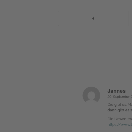
Jannes
20. September 2
sagte:
Die gibt es. 
dann gibt es 
Die Umweltban
https://www.