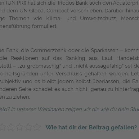
n (UN PRI) hat sich die Triodos Bank auch den Äquatorpri
d dem UN Global Compact verschrieben. Darüber hinaus 
chtige Themen wie Klima- und Umweltschutz, Mensch
ensführung formuliert.
he Bank, die Commerzbank oder die Sparkassen – komme
die Reaktionen auf das Ranking aus. Laut Handelsb
stellt – „zu grobmaschig“ und „nicht aussagefähig“ sei der
heitsgründen unter Verschluss gehalten werden. Letzt
 subjektiv und es bleibt jedem selbst überlassen, die 
 anderen Seite schadet es auch nicht, genau zu hinterf
n zu ziehen.
eld? In unseren Webinaren zeigen wir dir, wie du dein Stu
Wie hat dir der Beitrag gefallen?