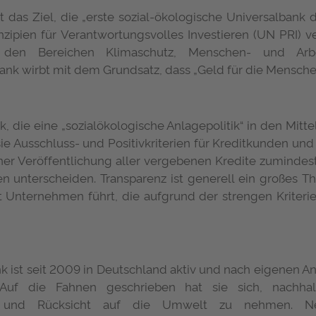
st das Ziel, die „erste sozial-ökologische Universalban
zipien für Verantwortungsvolles Investieren (UN PRI) ve
 den Bereichen Klimaschutz, Menschen- und Arbei
ank wirbt mit dem Grundsatz, dass „Geld für die Menschen
k, die eine „sozialökologische Anlagepolitik“ in den Mittel
ie Ausschluss- und Positivkriterien für Kreditkunden und
iner Veröffentlichung aller vergebenen Kredite zumindes
n unterscheiden. Transparenz ist generell ein großes Th
t Unternehmen führt, die aufgrund der strengen Kriterie
nk ist seit 2009 in Deutschland aktiv und nach eigenen A
. Auf die Fahnen geschrieben hat sie sich, nachhal
 und Rücksicht auf die Umwelt zu nehmen. Ne