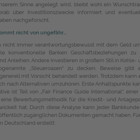
nserem Sinne angelegt wird, bleibt wohl ein Wunscht
ab über Investitionszwecke informiert und eventuell
 haben nachgeforscht.
 kommt nicht von ungefähr…
 nicht immer verantwortungsbewusst mit dem Geld um,
iele konventionelle Banken Geschäftsbeziehungen zu
und Anleihen. Andere investieren in großem Stil in Kohle-
sogenannte „Steueroasen“ zu decken. Beweise gibt 
 generell mit Vorsicht behandelt werden. Trotzdem kann e
ch nach Alternativen umzuhören. Erste Anhaltspunkte kan
ative ist Teil von „Fair Finance Guide International“, eine
 eine Bewertungsmethodik für die Kredit- und Anlagepo
ickelt hat. Durch diese Analyse kann jeder Bankkunde
öffentlich zugänglichen Dokumenten gemacht haben. Für 2
n Deutschland erstellt: