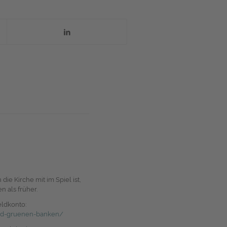
e Kirche mit im Spiel ist,
 als früher.
eldkonto:
und-gruenen-banken/