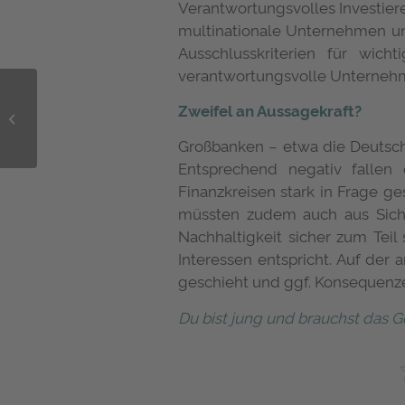
Verantwortungsvolles Investiere
multinationale Unternehmen un
Ausschlusskriterien für wi
verantwortungsvolle Unternehm
Die Finanzfrage
Zweifel an Aussagekraft?
Wegen Corona kann
ich meine Miete nicht
Großbanken – etwa die Deutsc
mehr zahlen...
Entsprechend negativ fallen 
Finanzkreisen stark in Frage ge
müssten zudem auch aus Sicher
Nachhaltigkeit sicher zum Teil
Interessen entspricht. Auf der
geschieht und ggf. Konsequenze
Du bist jung und brauchst das G