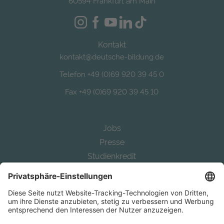
60594 Frankfurt am Main
Kontakt
kontakt@deutsche-bildung.de
Telefon +49 (0)69 920 39 45 0
Fax +49 (0)69 920 39 45 10
Jobs
Presse
Studienkredit
Alternative Bafög
Auslandsstudium finanzieren
Study in Germany