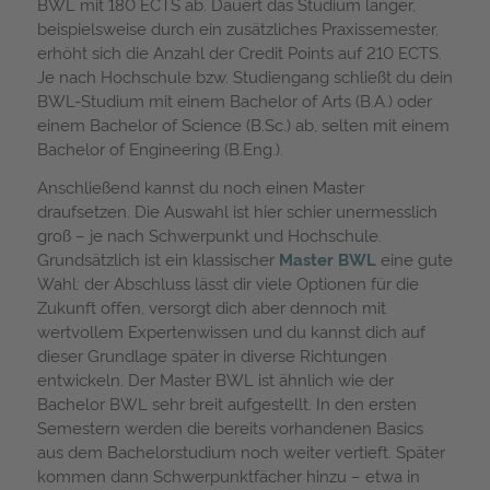
BWL mit 180 ECTS ab. Dauert das Studium länger,
beispielsweise durch ein zusätzliches Praxissemester,
erhöht sich die Anzahl der Credit Points auf 210 ECTS.
Je nach Hochschule bzw. Studiengang schließt du dein
BWL-Studium mit einem Bachelor of Arts (B.A.) oder
einem Bachelor of Science (B.Sc.) ab, selten mit einem
Bachelor of Engineering (B.Eng.).
Anschließend kannst du noch einen Master
draufsetzen. Die Auswahl ist hier schier unermesslich
groß – je nach Schwerpunkt und Hochschule.
Grundsätzlich ist ein klassischer
Master BWL
eine gute
Wahl: der Abschluss lässt dir viele Optionen für die
Zukunft offen, versorgt dich aber dennoch mit
wertvollem Expertenwissen und du kannst dich auf
dieser Grundlage später in diverse Richtungen
entwickeln. Der Master BWL ist ähnlich wie der
Bachelor BWL sehr breit aufgestellt. In den ersten
Semestern werden die bereits vorhandenen Basics
aus dem Bachelorstudium noch weiter vertieft. Später
kommen dann Schwerpunktfächer hinzu – etwa in