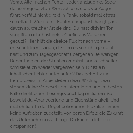
Vorab: Alle machen Fehler. Jeder, andauernd. Sogar
deine Vorgesetzten. Wer sich dies stets vor Augen
führt, verfällt nicht direkt in Panik, sobald mal etwas
schiefläuft. Wie du mit Fehlern umgehst, hängt ganz
davon ab, welcher Art sie sind. Du hast dich im Ton
vergriffen oder hast deine Chefin aus Versehen
geduzt? Hier hilft die direkte Flucht nach vorne –
entschuldigen, sagen, dass du es so nicht gemeint
hast und zum Tagesgeschäft übergehen. Je weniger
Bedeutung du der Situation zumisst, umso schneller
wird sie auch wieder vergessen sein. Dir ist ein
inhaltlicher Fehler unterlaufen? Das gehört zum
Lernprozess im Arbeitsleben dazu. Wichtig: Dazu
stehen, deine Vorgesetzten informieren und im besten
Falle direkt einen Lösungsvorschlag mitliefern. So
beweist du Verantwortung und Eigenständigkeit. Und
mal ehrlich: In der Regel bekommen Praktikant:innen
keine Aufgaben zugeteilt, von deren Erfolg die Zukunft
des Unternehmens abhängt. Du kannst dich also
entspannen!