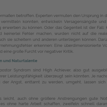
rmaßen betroffen. Experten vermuten den Ursprung in der
 vermitteln konnten, entwickeln Versagensängste un
erwerben zu können. Oder das Gegenteil ist der Fall: 
d keinerlei Fehler machen, wurden nicht auf die real
ch sie scheitern und anderen unterliegen können. Darüb
rnehmungsfehler erkennen: Eine überdimensionierte V
eine große Furcht vor negativer Kritik.
en und Naturtalente
postor Syndrom sind High Achiever, also gut ausgebild
hrer Leistungsfähigkeit überzeugt sein könnten. Je nac
 der Angst, enttarnt zu werden, umgeht, lassen sich 
 leicht, auch ohne größere Anstrengungen gute Note
 es ohne harte Arbeit schaffen, zweifeln schnell dara