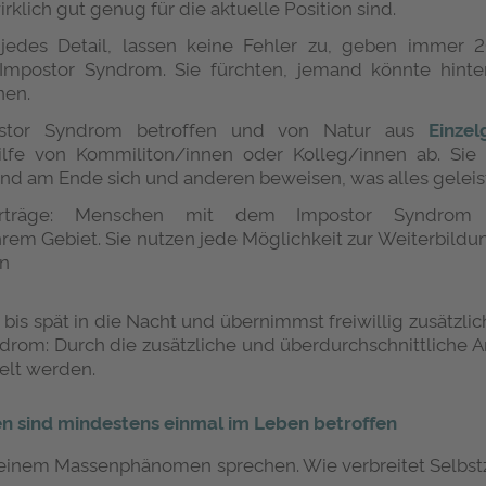
rklich gut genug für die aktuelle Position sind.
jedes Detail, lassen keine Fehler zu, geben immer 
 Impostor Syndrom. Sie fürchten, jemand könnte hinte
nen.
stor Syndrom betroffen und von Natur aus
Einze
ilfe von Kommiliton/innen oder Kolleg/innen ab. Sie 
nd am Ende sich und anderen beweisen, was alles geleis
 Vorträge: Menschen mit dem Impostor Syndrom 
hrem Gebiet. Sie nutzen jede Möglichkeit zur Weiterbild
en
st bis spät in die Nacht und übernimmst freiwillig zusätz
ndrom: Durch die zusätzliche und überdurchschnittliche Ar
elt werden.
n sind mindestens einmal im Leben betroffen
 einem Massenphänomen sprechen. Wie verbreitet Selbstz