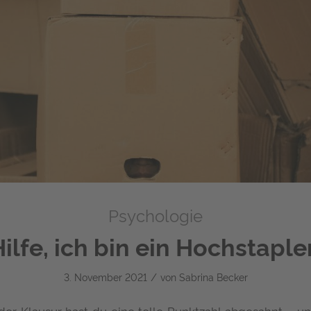
Psychologie
ilfe, ich bin ein Hochstaple
/
3. November 2021
von
Sabrina Becker
i der Klausur hast du eine tolle Punktzahl abgesahnt – 