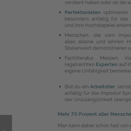
verdient haben oder ob sie wi
Perfektionisten
optimieren 
besonders anfällig für das
und ihre Hochstapelei erken
Menschen, die vom Impo
alles alleine und lehnen H
Stellenwert demonstrieren u
Fachliteratur, Messen,
regelrechten
Experten
auf i
eigene Unfähigkeit bemerk
Bist du ein
Arbeitstier
, lern
anfällig für das Impostor Sy
der Unzulänglichkeit überspi
Mehr 70 Prozent aller Mensche
Back to Campus
Man kann daher schon fast von
Zusammen ist man