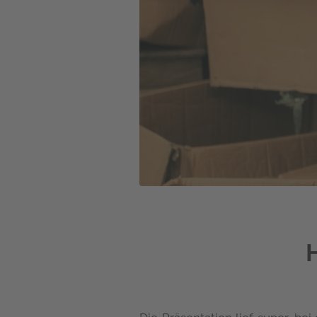
H
Die Präsentation lief super, be