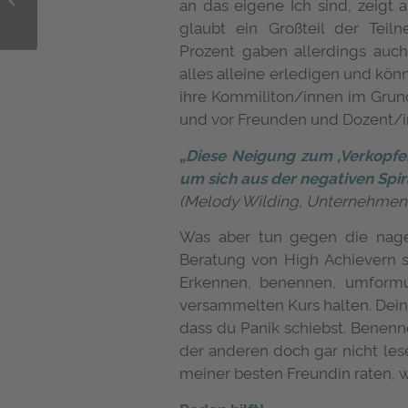
an das eigene Ich sind, zeigt
weniger allein:
glaubt ein Großteil der Tei
Freunde finden im
Prozent gaben allerdings auch
Präsenzstudium
alles alleine erledigen und kö
ihre Kommiliton/innen im Grund
und vor Freunden und Dozent/in
„Diese Neigung zum ‚Verkopfen
um sich aus der negativen Spir
(Melody Wilding, Unternehme
Was aber tun gegen die nag
Beratung von High Achievern sp
Erkennen, benennen, umformu
versammelten Kurs halten. Dein
dass du Panik schiebst. Benenn
der anderen doch gar nicht les
meiner besten Freundin raten,