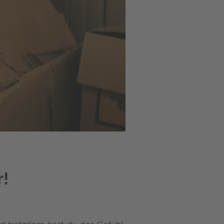
r!
und trotzdem hast du das Gefühl,