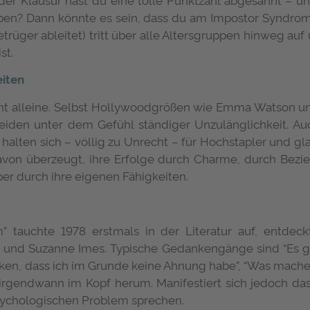
aben? Dann könnte es sein, dass du am Impostor Syndro
trüger ableitet) tritt über alle Altersgruppen hinweg au
st.
eiten
cht alleine. Selbst Hollywoodgrößen wie Emma Watson und
leiden unter dem Gefühl ständiger Unzulänglichkeit. Auc
 halten sich – völlig zu Unrecht – für Hochstapler und gla
davon überzeugt, ihre Erfolge durch Charme, durch Bez
ber durch ihre eigenen Fähigkeiten.
” tauchte 1978 erstmals in der Literatur auf, entdec
 und Suzanne Imes. Typische Gedankengänge sind “Es ga
rken, dass ich im Grunde keine Ahnung habe”, “Was mache i
 irgendwann im Kopf herum. Manifestiert sich jedoch da
psychologischen Problem sprechen.