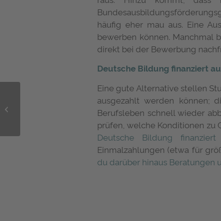
Bundesausbildungsförderungsge
häufig eher mau aus. Eine Aus
bewerben können. Manchmal bi
direkt bei der Bewerbung nachf
Deutsche Bildung finanziert a
Eine gute Alternative stellen St
Studentenleben
ausgezahlt werden können; d
Semesterstart: So
Berufsleben schnell wieder abbe
findest du deinen
prüfen, welche Konditionen zu Gr
Rhythmus
Deutsche Bildung finanzier
Einmalzahlungen (etwa für grö
du darüber hinaus Beratungen u