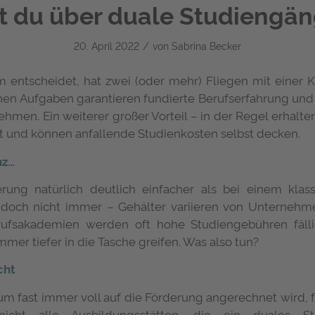
t du über duale Studiengän
/
20. April 2022
von
Sabrina Becker
m entscheidet, hat zwei (oder mehr) Fliegen mit einer 
chen Aufgaben garantieren fundierte Berufserfahrung un
hmen. Ein weiterer großer Vorteil – in der Regel erhalte
lt und können anfallende Studienkosten selbst decken.
nz…
rung natürlich deutlich einfacher als bei einem klassi
r doch nicht immer – Gehälter variieren von Unterne
rufsakademien werden oft hohe Studiengebühren fäll
mer tiefer in die Tasche greifen. Was also tun?
cht
m fast immer voll auf die Förderung angerechnet wird, f
icht alle Ausbildungsstätten, die ein duales 