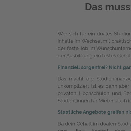
Das muss
Wer sich für ein duales Studiu
Inhalte im Wechsel mit praktis
der feste Job im Wunschunterne
der Ausbildung ein festes Geha
Finanziell sorgenfrei? Nicht ga
Das macht die Studienfinanzie
unkompliziert ist es dann abe
privaten Hochschulen und Be
Student:innen für Mieten auch im
Staatliche Angebote greifen ni
Da dein Gehalt im dualen Studiu
raus. Hinzu kommt, dass n