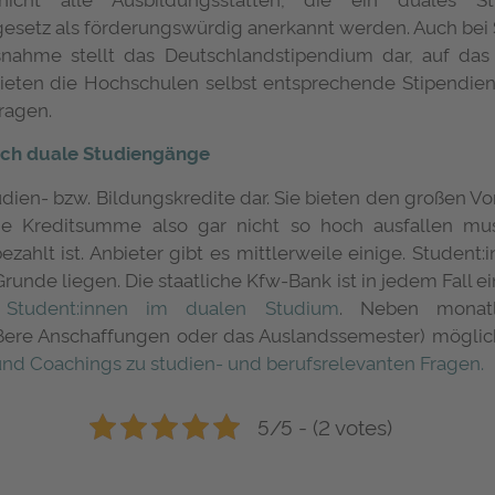
setz als förderungswürdig anerkannt werden. Auch bei
nahme stellt das Deutschlandstipendium dar, auf das
eten die Hochschulen selbst entsprechende Stipendie
ragen.
uch duale Studiengänge
udien- bzw. Bildungskredite dar. Sie bieten den großen Vo
ie Kreditsumme also gar nicht so hoch ausfallen mu
zahlt ist. Anbieter gibt es mittlerweile einige. Student
unde liegen. Die staatliche Kfw-Bank ist in jedem Fall ei
t Student:innen im dualen Studium
. Neben monatl
ßere Anschaffungen oder das Auslandssemester) möglic
nd Coachings zu studien- und berufsrelevanten Fragen.
5/5 - (2 votes)